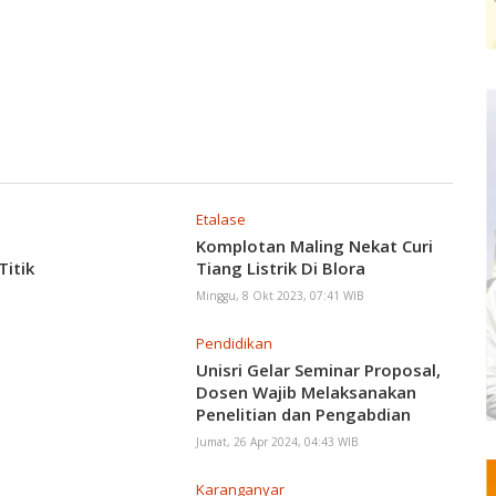
Etalase
Komplotan Maling Nekat Curi
Titik
Tiang Listrik Di Blora
Minggu, 8 Okt 2023, 07:41 WIB
Pendidikan
Unisri Gelar Seminar Proposal,
Dosen Wajib Melaksanakan
Penelitian dan Pengabdian
Masyarakat.
Jumat, 26 Apr 2024, 04:43 WIB
Karanganyar