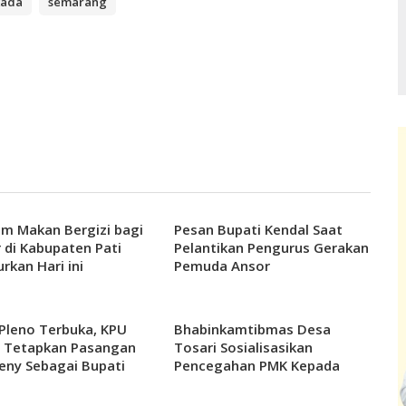
kada
semarang
m Makan Bergizi bagi
Pesan Bupati Kendal Saat
r di Kabupaten Pati
Pelantikan Pengurus Gerakan
urkan Hari ini
Pemuda Ansor
Pleno Terbuka, KPU
Bhabinkamtibmas Desa
l Tetapkan Pasangan
Tosari Sosialisasikan
eny Sebagai Bupati
Pencegahan PMK Kepada
kil Bupati Terpilih
Peternak