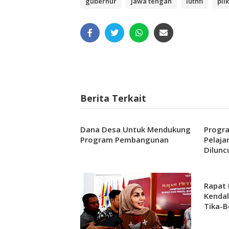
gubernur
jawa tengah
luthfi
pil
Berita Terkait
Dana Desa Untuk Mendukung
Progra
Program Pembangunan
Pelaja
Dilunc
Rapat 
Kenda
Tika-B
dan Wa