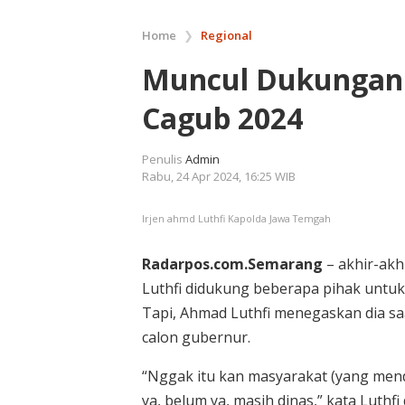
Home
❯
Regional
Muncul Dukungan 
Cagub 2024
Penulis
Admin
Rabu, 24 Apr 2024, 16:25 WIB
Irjen ahmd Luthfi Kapolda Jawa Temgah
Radarpos.com.Semarang
– akhir-akh
Luthfi didukung beberapa pihak untu
Tapi, Ahmad Luthfi menegaskan dia saa
calon gubernur.
“Nggak itu kan masyarakat (yang mend
ya, belum ya, masih dinas,” kata Luthfi