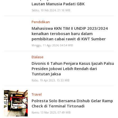
Lautan Manusia Padati GBK
Sabtu, 10 Feb 2024, 21:16 WIB
Pendidikan
Mahasiswa KKN TIM II UNDIP 2023/2024
kenalkan terobosan baru dalam
pembibitan cabai rawit di KWT Sumber
Mulyo, Pakai Jamur?
Minggu, 11 Agu 2024, 04:54 WIB
Etalase
Divonis 6 Tahun Penjara Kasus Ijazah Palsu
Presiden Jokowi Lebih Rendah dari
Tuntutan Jaksa
Rabu, 19 Apr 2023, 15:33 WIB
Travel
Polresta Solo Bersama Dishub Gelar Ramp
Check di Terminal Tirtonadi
Kamis, 13 Mar 2025, 07:49 WIB