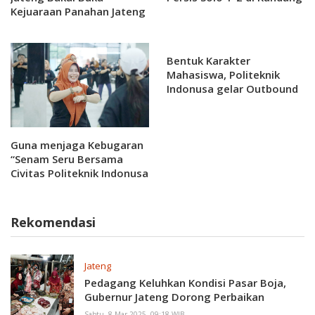
Kejuaraan Panahan Jateng
di Pati
Bentuk Karakter
Mahasiswa, Politeknik
Indonusa gelar Outbound
di Tawangmangu Selama
Dua Hari
Guna menjaga Kebugaran
“Senam Seru Bersama
Civitas Politeknik Indonusa
Surakarta: Membangun
Kebersamaan dan
Kesehatan
Rekomendasi
Jateng
Pedagang Keluhkan Kondisi Pasar Boja,
Gubernur Jateng Dorong Perbaikan
Sabtu, 8 Mar 2025, 09:18 WIB