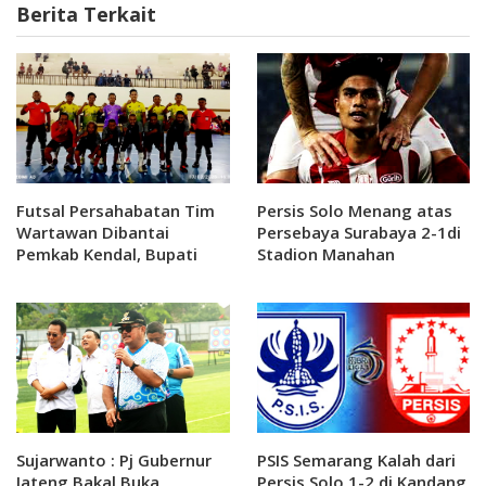
Berita Terkait
Futsal Persahabatan Tim
Persis Solo Menang atas
Wartawan Dibantai
Persebaya Surabaya 2-1di
Pemkab Kendal, Bupati
Stadion Manahan
Dico Borong 4 Gol
Sujarwanto : Pj Gubernur
PSIS Semarang Kalah dari
Jateng Bakal Buka
Persis Solo 1-2 di Kandang