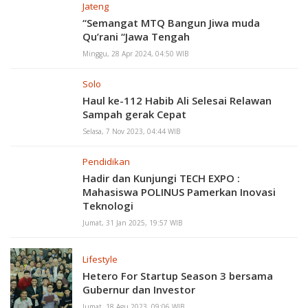
Jateng
“Semangat MTQ Bangun Jiwa muda
Qu’rani “Jawa Tengah
Minggu, 28 Apr 2024, 04:50 WIB
Solo
Haul ke-112 Habib Ali Selesai Relawan
Sampah gerak Cepat
Selasa, 7 Nov 2023, 04:44 WIB
Pendidikan
Hadir dan Kunjungi TECH EXPO :
Mahasiswa POLINUS Pamerkan Inovasi
Teknologi
Jumat, 31 Jan 2025, 19:57 WIB
Lifestyle
Hetero For Startup Season 3 bersama
Gubernur dan Investor
Jumat, 18 Agu 2023, 09:06 WIB