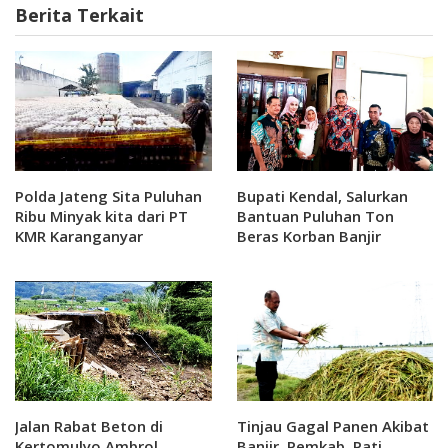
Berita Terkait
Polda Jateng Sita Puluhan
Bupati Kendal, Salurkan
Ribu Minyak kita dari PT
Bantuan Puluhan Ton
KMR Karanganyar
Beras Korban Banjir
Jalan Rabat Beton di
Tinjau Gagal Panen Akibat
Kertomulyo Ambrol,
Banjir, Pemkab. Pati