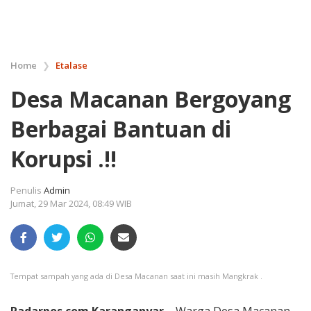
Home
❯
Etalase
Desa Macanan Bergoyang
Berbagai Bantuan di
Korupsi .!!
Penulis
Admin
Jumat, 29 Mar 2024, 08:49 WIB
Tempat sampah yang ada di Desa Macanan saat ini masih Mangkrak .
Radarpos.com.Karanganyar
– Warga Desa Macanan