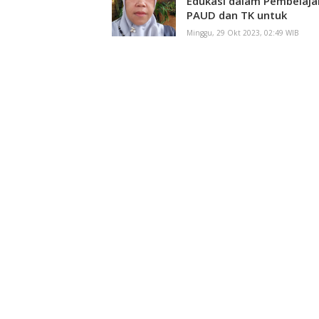
Edukasi dalam Pembelaja
PAUD dan TK untuk
Meningkatkan Kemampu
Minggu, 29 Okt 2023, 02:49 WIB
Anak