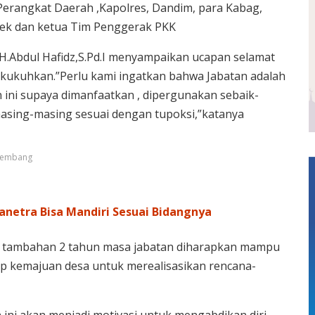
Perangkat Daerah ,Kapolres, Dandim, para Kabag,
lsek dan ketua Tim Penggerak PKK
.Abdul Hafidz,S.Pd.I menyampaikan ucapan selamat
ikukuhkan.”Perlu kami ingatkan bahwa Jabatan adalah
 ini supaya dimanfaatkan , dipergunakan sebaik-
sing-masing sesuai dengan tupoksi,”katanya
 Rembang
anetra Bisa Mandiri Sesuai Bidangnya
n, tambahan 2 tahun masa jabatan diharapkan mampu
 kemajuan desa untuk merealisasikan rencana-