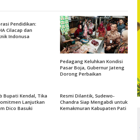
rasi Pendidikan:
A Cilacap dan
knik Indonusa
rta Berdiskusi untuk
Depan
Pedagang Keluhkan Kondisi
Pasar Boja, Gubernur Jateng
Dorong Perbaikan
ab Bupati Kendal, Tika
Resmi Dilantik, Sudewo-
Komitmen Lanjutkan
Chandra Siap Mengabdi untuk
m Dico Basuki
Kemakmuran Kabupaten Pati