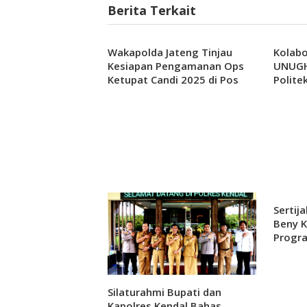
Berita Terkait
Wakapolda Jateng Tinjau
Kolabo
Kesiapan Pengamanan Ops
UNUGH
Ketupat Candi 2025 di Pos
Polite
Terpadu Alun-Alun Kendal
Suraka
Masa 
Sertij
Beny 
Progra
Silaturahmi Bupati dan
Kapolres Kendal Bahas