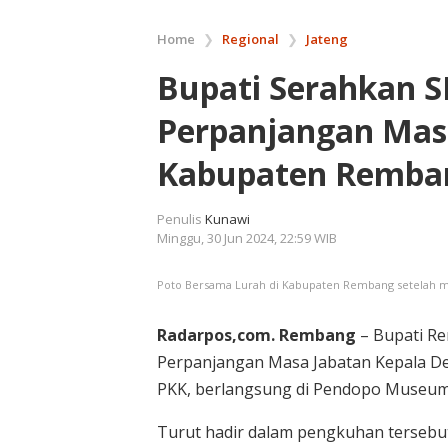
Home
❯
Regional
❯
Jateng
Bupati Serahkan 
Perpanjangan Masa
Kabupaten Remba
Penulis
Kunawi
Minggu, 30 Jun 2024, 22:59 WIB
Poto Bersama Lurah di Kabupaten Rembang setelah 
Radarpos,com. Rembang
– Bupati Re
Perpanjangan Masa Jabatan Kepala D
PKK, berlangsung di Pendopo Museum R
Turut hadir dalam pengkuhan tersebut