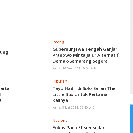
Jateng
Gubernur Jawa Tengah Ganjar
pung
Pranowo Minta Jalur Alternatif
Demak-Semarang Segera
Diperbaiki
Kamis, 18 Mei 2023, 08:54 WIB
Hiburan
karta
Tayo Hadir di Solo Safari The
2
Little Bus Untuk Pertama
a
Kalinya
Kamis, 9 Mei 2024, 08:40 WIB
Nasional
Fokus Pada Efisiensi dan