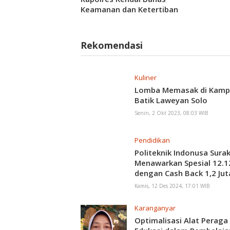
Keamanan dan Ketertiban
Wilayah
Rekomendasi
Kuliner
Lomba Memasak di Kam
Batik Laweyan Solo
Senin, 2 Okt 2023, 08:03 WIB
Pendidikan
Politeknik Indonusa Sura
Menawarkan Spesial 12.1
dengan Cash Back 1,2 Jut
Buruan !!
Kamis, 12 Des 2024, 17:01 WIB
Karanganyar
Optimalisasi Alat Peraga