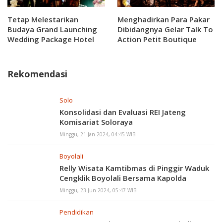
Tetap Melestarikan
Menghadirkan Para Pakar
Budaya Grand Launching
Dibidangnya Gelar Talk To
Wedding Package Hotel
Action Petit Boutique
Dana 2025
Hotel Solo Menggali
Pariwisata
Rekomendasi
Solo
Konsolidasi dan Evaluasi REI Jateng
Komisariat Soloraya
Minggu, 21 Jan 2024, 04:45 WIB
Boyolali
Relly Wisata Kamtibmas di Pinggir Waduk
Cengklik Boyolali Bersama Kapolda
Minggu, 23 Jun 2024, 05:47 WIB
Pendidikan