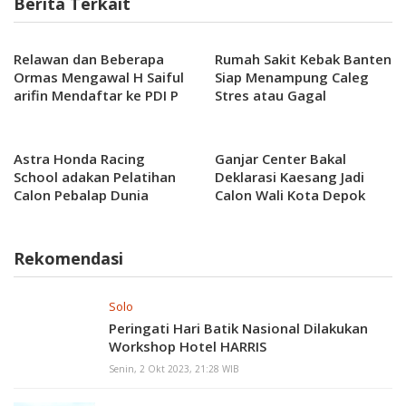
Berita Terkait
Relawan dan Beberapa
Rumah Sakit Kebak Banten
Ormas Mengawal H Saiful
Siap Menampung Caleg
arifin Mendaftar ke PDI P
Stres atau Gagal
Sebagai Calon Bupati Pati
Astra Honda Racing
Ganjar Center Bakal
School adakan Pelatihan
Deklarasi Kaesang Jadi
Calon Pebalap Dunia
Calon Wali Kota Depok
Agar Lebih Dinamis
Rekomendasi
Solo
Peringati Hari Batik Nasional Dilakukan
Workshop Hotel HARRIS
Senin, 2 Okt 2023, 21:28 WIB