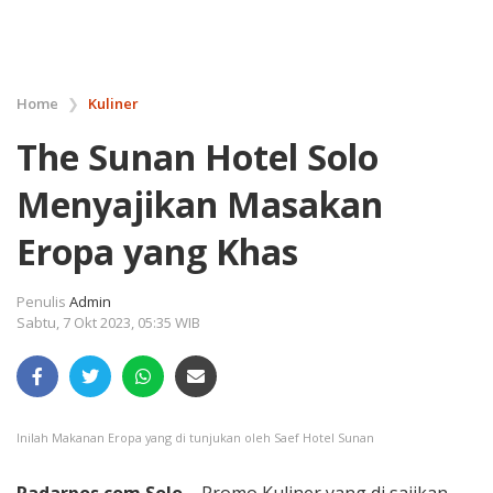
Home
❯
Kuliner
The Sunan Hotel Solo
Menyajikan Masakan
Eropa yang Khas
Penulis
Admin
Sabtu, 7 Okt 2023, 05:35 WIB
Inilah Makanan Eropa yang di tunjukan oleh Saef Hotel Sunan
Radarpos.com.Solo –
Promo Kuliner yang di sajikan