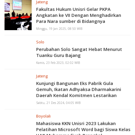
Jateng
Fakultas Hukum Unisri Gelar PKPA
Angkatan ke VII Dengan Menghadirkan
Para Nara sumber di Bidangnya
Minggu, 19 Jan 2025, 08:50 WIB
Solo
Perubahan Solo Sangat Hebat Menurut
Tuanku Guru Bajang
Kamis, 23 Feb 2023, 02:02 WIB
Jateng
Kunjungi Bangunan Eks Pabrik Gula
Gemuh, Ikatan Adhyaksa Dharmakarini
Daerah Kendal Komitmen Lestarikan
Cagar Budaya
Sabtu, 21 Des 2024, 04:05 WIB
Boyolali
Mahasiswa KKN Unisri 2023 Lakukan
Pelatihan Microsoft Word bagi Siswa Kelas