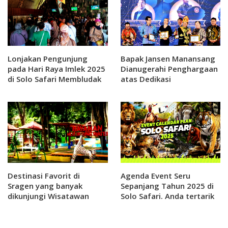
Lonjakan Pengunjung
Bapak Jansen Manansang
pada Hari Raya Imlek 2025
Dianugerahi Penghargaan
di Solo Safari Membludak
atas Dedikasi
Kesejahteraan Satwa oleh
Perhimpunan Dokter
Hewan Indonesia (PDHI)
Sebagai Kado ke 11
Destinasi Favorit di
Agenda Event Seru
Sragen yang banyak
Sepanjang Tahun 2025 di
dikunjungi Wisatawan
Solo Safari. Anda tertarik
Berikut Penjelasanya