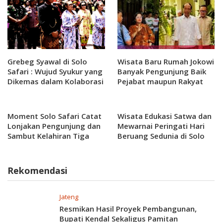
Grebeg Syawal di Solo
Wisata Baru Rumah Jokowi
Safari : Wujud Syukur yang
Banyak Pengunjung Baik
Dikemas dalam Kolaborasi
Pejabat maupun Rakyat
Tradisi dan Pariwisata
Yang Adiluhung
Moment Solo Safari Catat
Wisata Edukasi Satwa dan
Lonjakan Pengunjung dan
Mewarnai Peringati Hari
Sambut Kelahiran Tiga
Beruang Sedunia di Solo
Bayi Harimau Benggala di
Safari
Libur Lebaran!
Rekomendasi
Jateng
Resmikan Hasil Proyek Pembangunan,
Bupati Kendal Sekaligus Pamitan