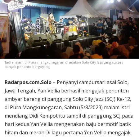
Tadi malam di Pura mangkunegaran di adakan Solo City Jass yang sukses
banyak penonto bergoyang
Radarpos.com.Solo –
Penyanyi campursari asal Solo,
Jawa Tengah, Yan Vellia berhasil mengajak penonton
ambyar bareng di panggung Solo City Jazz (SCJ) Ke-12,
di Pura Mangkunegaran, Sabtu (5/8/2023) malam.Istri
mendiang Didi Kempot itu tampil di panggung SCJ pada
hari kedua.Yan Vellia mengenakan baju bermotif batik
hitam dan merah.Di lagu pertama Yen Vellia mengajak