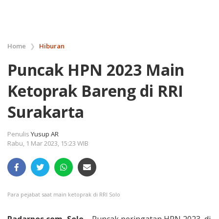
Home
❯
Hiburan
Puncak HPN 2023 Main
Ketoprak Bareng di RRI
Surakarta
Penulis
Yusup AR
Rabu, 1 Mar 2023, 15:23 WIB
Para pejabat saat main ketoprak di RRI Solo
Radarpos.com, Solo
– Puncak peringatan HPN 2023, di