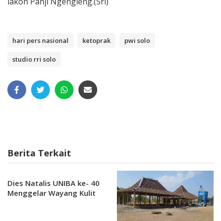
lakon Panji Ngengleng.(Sri)
hari pers nasional
ketoprak
pwi solo
studio rri solo
Berita Terkait
Dies Natalis UNIBA ke- 40
Menggelar Wayang Kulit