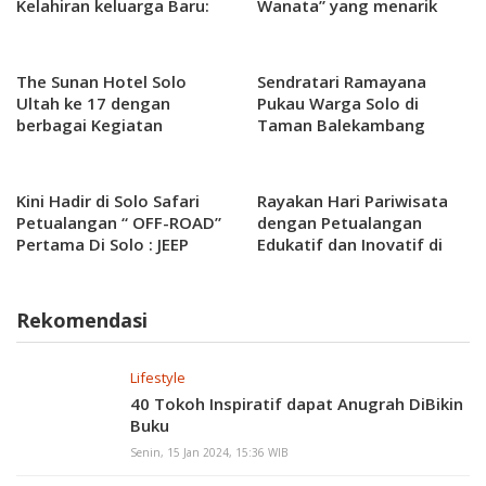
Kelahiran keluarga Baru:
Wanata” yang menarik
Komitmen Berkelanjutan
untuk Konservasi Satwa
Langka
The Sunan Hotel Solo
Sendratari Ramayana
Ultah ke 17 dengan
Pukau Warga Solo di
berbagai Kegiatan
Taman Balekambang
termasuk hadirkan Ponidi
Kini Hadir di Solo Safari
Rayakan Hari Pariwisata
Petualangan “ OFF-ROAD”
dengan Petualangan
Pertama Di Solo : JEEP
Edukatif dan Inovatif di
ADVENTURE!
Solo Safari
Rekomendasi
Lifestyle
40 Tokoh Inspiratif dapat Anugrah DiBikin
Buku
Senin, 15 Jan 2024, 15:36 WIB