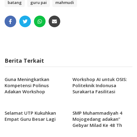
batang
guru pai
mahmudi
Berita Terkait
Guna Meningkatkan
Workshop AI untuk OSIS:
Kompetensi Polinus
Politeknik Indonusa
Adakan Workshop
Surakarta Fasilitasi
Flebotomi: Teknik
Publikasi Sekolah yang
Pengambilan Sampel
Lebih Kreatif
Darah yang Aman dan
Selamat UTP Kukuhkan
SMP Muhammadiyah 4
Efektif
Empat Guru Besar Lagi
Mojogedang adakan”
Gebyar Milad Ke 48 Th
“Luar Biasa yang mampu