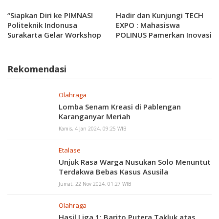
Cetak Generasi Islami
yang berguna bagi Bangsa
“Siapkan Diri ke PIMNAS!
Hadir dan Kunjungi TECH
dan Negara
Politeknik Indonusa
EXPO : Mahasiswa
Surakarta Gelar Workshop
POLINUS Pamerkan Inovasi
PKM”Guna Ciptakan
Teknologi
Generasi Berkualitas
Rekomendasi
Olahraga
Lomba Senam Kreasi di Pablengan
Karanganyar Meriah
Kamis, 4 Jan 2024, 09:25 WIB
Etalase
Unjuk Rasa Warga Nusukan Solo Menuntut
Terdakwa Bebas Kasus Asusila
Jumat, 22 Nov 2024, 01:27 WIB
Olahraga
Hasil Liga 1: Barito Putera Takluk atas