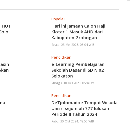
Boyolali
i HUT
Hari ini Jamaah Calon Haji
Solo
Kloter 1 Masuk AHD dari
Kabupaten Grobogan
Selasa, 23 Mei 2023, 05:04 WIB
Pendidikan
asih
e-Learning Pembelajaran
Akan
Sekolah Dasar di SD N 02
Selokaton
Minggu, 10 Des 2023, 05:40 WIB
Pendidikan
ama
DeTjolomadoe Tempat Wisuda
Unisri sejumlah 777 lulusan
Periode II Tahun 2024
Rabu, 30 Okt 2024, 18:50 WIB