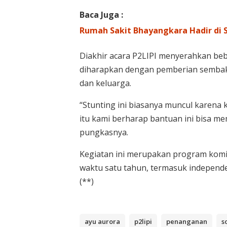
Baca Juga :
Rumah Sakit Bhayangkara Hadir di S
Diakhir acara P2LIPI menyerahkan b
diharapkan dengan pemberian sembako 
dan keluarga.
“Stunting ini biasanya muncul karena 
itu kami berharap bantuan ini bisa m
pungkasnya.
Kegiatan ini merupakan program komis
waktu satu tahun, termasuk independe
(**)
ayu aurora
p2lipi
penanganan
s