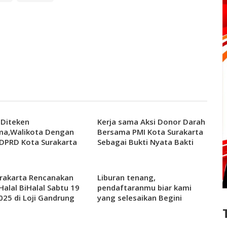
 Diteken
Kerja sama Aksi Donor Darah
ma,Walikota Dengan
Bersama PMI Kota Surakarta
DPRD Kota Surakarta
Sebagai Bukti Nyata Bakti
Sosial Solo Safari Kepada
Masyarakat
rakarta Rencanakan
Liburan tenang,
Halal BiHalal Sabtu 19
pendaftaranmu biar kami
2025 di Loji Gandrung
yang selesaikan Begini
ma Walikota
Caranya.