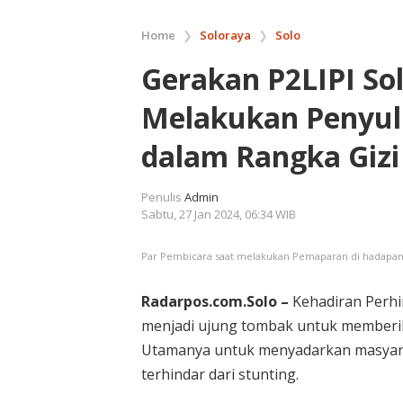
Home
❯
Soloraya
❯
Solo
Gerakan P2LIPI Sol
Melakukan Penyulu
dalam Rangka Gizi
Penulis
Admin
Sabtu, 27 Jan 2024, 06:34 WIB
Par Pembicara saat melakukan Pemaparan di hadapa
Radarpos.com.Solo –
Kehadiran Perhi
menjadi ujung tombak untuk memberik
Utamanya untuk menyadarkan masyar
terhindar dari stunting.