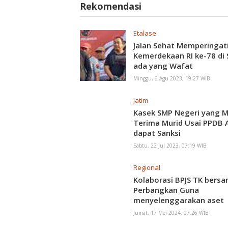
Rekomendasi
Etalase
Jalan Sehat Memperingat
Kemerdekaan RI ke-78 di 
ada yang Wafat
Minggu, 6 Agu 2023, 19:27 WIB
Jatim
Kasek SMP Negeri yang M
Terima Murid Usai PPDB 
dapat Sanksi
Sabtu, 22 Jul 2023, 07:19 WIB
Regional
Kolaborasi BPJS TK bers
Perbangkan Guna
menyelenggarakan aset
perumahan yang murah
Jumat, 17 Mei 2024, 07:26 WIB