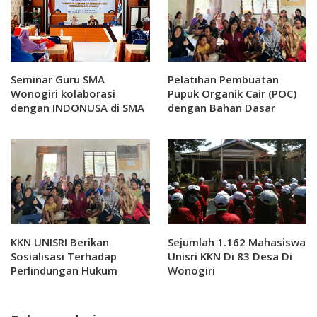
Seminar Guru SMA
Pelatihan Pembuatan
Wonogiri kolaborasi
Pupuk Organik Cair (POC)
dengan INDONUSA di SMA
dengan Bahan Dasar
Negeri Baturetno
Limbah Rumah Tangga:
Upaya Untuk
Meningkatkan Kesuburan
Tanah
KKN UNISRI Berikan
Sejumlah 1.162 Mahasiswa
Sosialisasi Terhadap
Unisri KKN Di 83 Desa Di
Perlindungan Hukum
Wonogiri
Kasus Pekriditan Ilegal di
Wonogiri