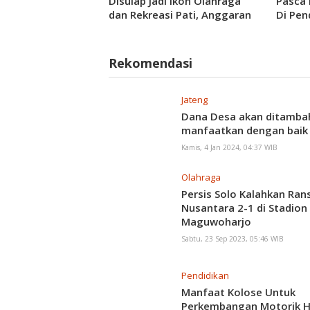
Disulap Jadi Ikon Olahraga
Pasca 
dan Rekreasi Pati, Anggaran
Di Pe
Awal Capai Rp7,5 Miliar
Rekomendasi
Jateng
Dana Desa akan ditambah
manfaatkan dengan baik
Kamis, 4 Jan 2024, 04:37 WIB
Olahraga
Persis Solo Kalahkan Ran
Nusantara 2-1 di Stadion
Maguwoharjo
Sabtu, 23 Sep 2023, 05:46 WIB
Pendidikan
Manfaat Kolose Untuk
Perkembangan Motorik H