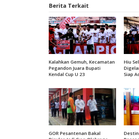
Berita Terkait
Kalahkan Gemuh, Kecamatan
Hiu Se
Pegandon Juara Bupati
Digela
Kendal Cup U 23
Siap A
GOR Pesantenan Bakal
Destin