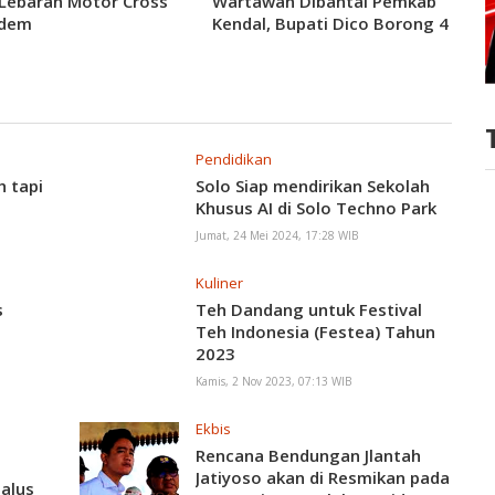
Lebaran Motor Cross
Wartawan Dibantai Pemkab
ndem
Kendal, Bupati Dico Borong 4
Gol
Pendidikan
 tapi
Solo Siap mendirikan Sekolah
Khusus AI di Solo Techno Park
Jumat, 24 Mei 2024, 17:28 WIB
Kuliner
s
Teh Dandang untuk Festival
Teh Indonesia (Festea) Tahun
2023
Kamis, 2 Nov 2023, 07:13 WIB
Ekbis
Rencana Bendungan Jlantah
Jatiyoso akan di Resmikan pada
alus